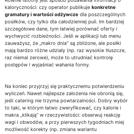
Równie istotny jest sposób podawania informacji o
kaloryczności: czy operator publikuje
konkretne
gramatury i wartości odżywcze
dla poszczególnych
posiłków, czy tylko dla całodziennej puli. Im bardziej
szczegółowe dane, tym łatwiej porównać oferty i
wychwycić rozbieżności. Jeśli w aplikacji lub menu
zauważysz, że „makro dnia” są zbliżone, ale posiłki
mają bardzo różne udziały (np. raz wysokie tłuszcze,
raz niemal zerowe), może to utrudniać kontrolę
postępów i wyjaśniać wahania formy.
Na koniec przyjrzyj się praktycznemu potwierdzeniu
wyliczeń. Nawet najlepsze założenia nie obronią się,
jeśli catering nie trzyma powtarzalności. Dobry wybór
to taki, w którym łatwo zweryfikować, czy kalorie i
makra „klikają” w rzeczywistości: obserwuj reakcję
wagi i obwodów, a przy pierwszych tygodniach miej
możliwość korekty (np. zmiana wariantu