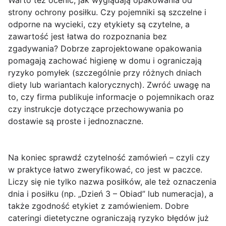
Warto też ocenić, jak wyglądają
opakowania
od
strony ochrony posiłku. Czy pojemniki są szczelne i
odporne na wycieki, czy etykiety są czytelne, a
zawartość jest łatwa do rozpoznania bez
zgadywania? Dobrze zaprojektowane opakowania
pomagają zachować higienę w domu i ograniczają
ryzyko pomyłek (szczególnie przy różnych dniach
diety lub wariantach kalorycznych). Zwróć uwagę na
to, czy firma publikuje informacje o pojemnikach oraz
czy instrukcje dotyczące przechowywania po
dostawie są proste i jednoznaczne.
Na koniec sprawdź
czytelność zamówień
– czyli czy
w praktyce łatwo zweryfikować, co jest w paczce.
Liczy się nie tylko nazwa posiłków, ale też oznaczenia
dnia i posiłku (np. „Dzień 3 – Obiad” lub numeracja), a
także zgodność etykiet z zamówieniem. Dobre
cateringi dietetyczne ograniczają ryzyko błędów już