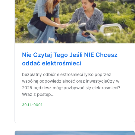
Nie Czytaj Tego Jeśli NIE Chcesz
oddać elektrośmieci
bezpłatny odbiór elektrośmieciTylko poprzez
wspólną odpowiedzialność oraz inwestycjeCzy w
2025 będziesz mógł pozbywać się elektrośmieci?
Wraz z postęp...
30.11.-0001