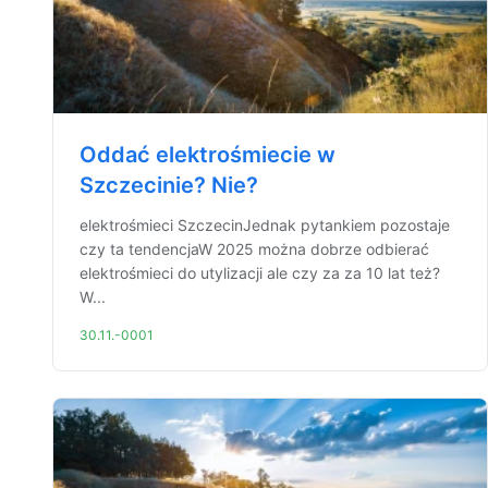
Oddać elektrośmiecie w
Szczecinie? Nie?
elektrośmieci SzczecinJednak pytankiem pozostaje
czy ta tendencjaW 2025 można dobrze odbierać
elektrośmieci do utylizacji ale czy za za 10 lat też?
W...
30.11.-0001