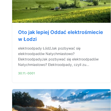
Oto jak lepiej Oddać elektrośmiecie
w Łodzi
elektroodpady ŁódźJak pozbywać się
elektroodpadów Natychmiastowo?
ElektroodpadyJak pozbywać się elektroodpadów
Natychmiastowo? Elektroodpady, czyli zu...
30.11.-0001