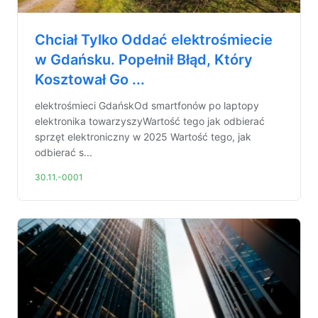
Chciał Tylko Oddać elektrośmiecie
w Gdańsku. Popełnił Błąd, Który
Kosztował Go ...
elektrośmieci GdańskOd smartfonów po laptopy
elektronika towarzyszyWartość tego jak odbierać
sprzęt elektroniczny w 2025 Wartość tego, jak
odbierać s...
30.11.-0001