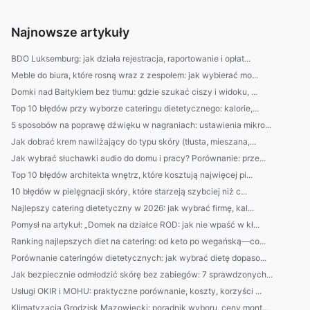
Najnowsze artykuły
BDO Luksemburg: jak działa rejestracja, raportowanie i opłat...
Meble do biura, które rosną wraz z zespołem: jak wybierać mo...
Domki nad Bałtykiem bez tłumu: gdzie szukać ciszy i widoku, ...
Top 10 błędów przy wyborze cateringu dietetycznego: kalorie,...
5 sposobów na poprawę dźwięku w nagraniach: ustawienia mikro...
Jak dobrać krem nawilżający do typu skóry (tłusta, mieszana,...
Jak wybrać słuchawki audio do domu i pracy? Porównanie: prze...
Top 10 błędów architekta wnętrz, które kosztują najwięcej pi...
10 błędów w pielęgnacji skóry, które starzeją szybciej niż c...
Najlepszy catering dietetyczny w 2026: jak wybrać firmę, kal...
Pomysł na artykuł: „Domek na działce ROD: jak nie wpaść w kł...
Ranking najlepszych diet na catering: od keto po wegańską—co...
Porównanie cateringów dietetycznych: jak wybrać dietę dopaso...
Jak bezpiecznie odmłodzić skórę bez zabiegów: 7 sprawdzonych...
Usługi OKIR i MOHU: praktyczne porównanie, koszty, korzyści ...
Klimatyzacja Grodzisk Mazowiecki: poradnik wyboru, ceny mont...