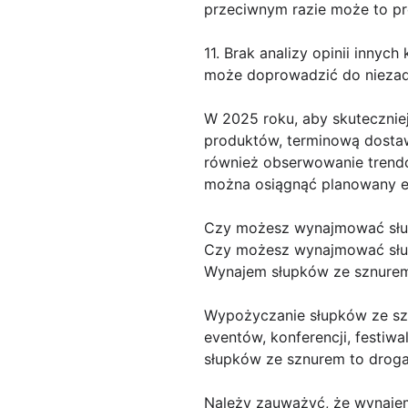
przeciwnym razie może to p
11. Brak analizy opinii innyc
może doprowadzić do niezado
W 2025 roku, aby skutecznie
produktów, terminową dostaw
również obserwowanie trendó
można osiągnąć planowany efe
Czy możesz wynajmować słu
Czy możesz wynajmować słup
Wynajem słupków ze sznurem 
Wypożyczanie słupków ze sz
eventów, konferencji, festiw
słupków ze sznurem to drog
Należy zauważyć, że wynajem