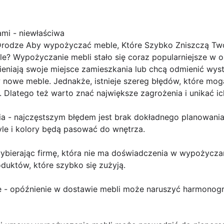
ami - niewłaściwa
Drodze Aby wypożyczać meble, Które Szybko Zniszczą Twó
? Wypożyczanie mebli stało się coraz popularniejsze w os
ieniają swoje miejsce zamieszkania lub chcą odmienić wy
 nowe meble. Jednakże, istnieje szereg błędów, które m
 Dlatego też warto znać największe zagrożenia i unikać ic
a - najczęstszym błędem jest brak dokładnego planowania,
yle i kolory będą pasować do wnętrza.
ybierając firmę, która nie ma doświadczenia w wypożycza
oduktów, które szybko się zużyją.
e - opóźnienie w dostawie mebli może naruszyć harmonogr