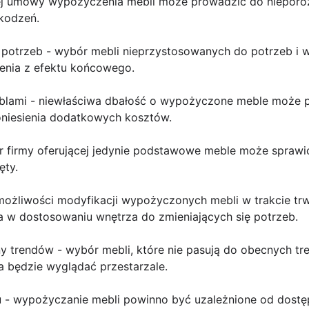
nej umowy wypożyczenia mebli może prowadzić do niepor
kodzeń.
 potrzeb - wybór mebli nieprzystosowanych do potrzeb i
enia z efektu końcowego.
eblami - niewłaściwa dbałość o wypożyczone meble może 
poniesienia dodatkowych kosztów.
ór firmy oferującej jedynie podstawowe meble może sprawi
ęty.
k możliwości modyfikacji wypożyczonych mebli w trakcie 
a w dostosowaniu wnętrza do zmieniających się potrzeb.
y trendów - wybór mebli, które nie pasują do obecnych t
a będzie wyglądać przestarzale.
u - wypożyczanie mebli powinno być uzależnione od dost