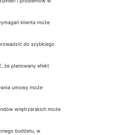
ozumień i problemów w
 wymagań klienta może
prowadzić do szybkiego
ć, że planowany efekt
trwania umowy może
rendów wnętrzarskich może
ępnego budżetu, w