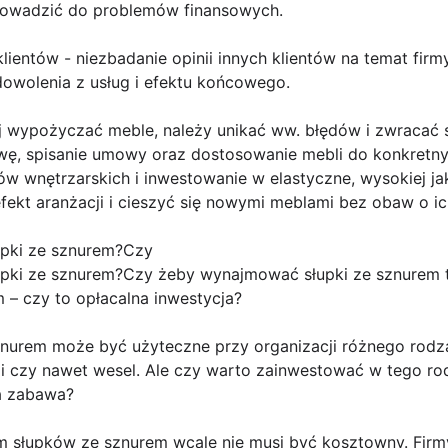
rowadzić do problemów finansowych.
h klientów - niezbadanie opinii innych klientów na temat fi
wolenia z usług i efektu końcowego.
j wypożyczać meble, należy unikać ww. błędów i zwracać
ę, spisanie umowy oraz dostosowanie mebli do konkretny
w wnętrzarskich i inwestowanie w elastyczne, wysokiej ja
kt aranżacji i cieszyć się nowymi meblami bez obaw o ich
pki ze sznurem?Czy
ki ze sznurem?Czy żeby wynajmować słupki ze sznurem 
– czy to opłacalna inwestycja?
nurem może być użyteczne przy organizacji różnego rodz
ali czy nawet wesel. Ale czy warto zainwestować w tego r
a zabawa?
 słupków ze sznurem wcale nie musi być kosztowny. Firmy 