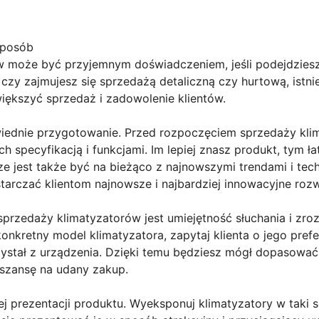
sposób
w może być przyjemnym doświadczeniem, jeśli podejdzies
 czy zajmujesz się sprzedażą detaliczną czy hurtową, istn
większyć sprzedaż i zadowolenie klientów.
iednie przygotowanie. Przed rozpoczęciem sprzedaży kli
h specyfikacją i funkcjami. Im lepiej znasz produkt, tym ł
ze jest także być na bieżąco z najnowszymi trendami i te
tarczać klientom najnowsze i najbardziej innowacyjne rozw
zedaży klimatyzatorów jest umiejętność słuchania i zrozu
kretny model klimatyzatora, zapytaj klienta o jego prefe
rzystał z urządzenia. Dzięki temu będziesz mógł dopasowa
 szansę na udany zakup.
j prezentacji produktu. Wyeksponuj klimatyzatory w taki 