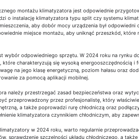
znego montażu klimatyzatora jest odpowiednie przygotow
zi o instalację klimatyzatora typu split czy systemu klimat
ieszczenia, aby dobór mocy urządzenia był odpowiedni d
owiednie miejsce montażu, aby uniknąć przeszkód, które 
t wybór odpowiedniego sprzętu. W 2024 roku na rynku do
 które charakteryzują się wysoką energooszczędnością i f
wagę na jego klasę energetyczną, poziom hałasu oraz doda
erowanie za pomocą aplikacji mobilnej.
ora należy przestrzegać zasad bezpieczeństwa oraz wyty
 być przeprowadzony przez profesjonalistę, który właściwi
ętrzną, a także poprowadzi rurę chłodniczą oraz podłączy
łnienie klimatyzatora czynnikiem chłodniczym, aby zapewn
limatyzatory w 2024 roku, warto regularnie przeprowadza
rów, sprawdzenie szczelności układu chłodniczego, a takż