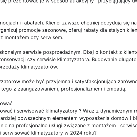
j się prezentować je w sposób atrakcyjny i przyciągający 
ocjach i rabatach. Klienci zawsze chętniej decydują się na
ganizuj promocje sezonowe, oferuj rabaty dla stałych kli
 z montażem czy serwisem.
oskonałym serwisie posprzedażnym. Dbaj o kontakt z klien
 konserwacji czy serwisie klimatyzatora. Budowanie długote
przedaży klimatyzatorów.
yzatorów może być przyjemna i satysfakcjonująca zarówno d
do tego z zaangażowaniem, profesjonalizmem i empatią.
tować
tować i serwisować klimatyzatory ? Wraz z dynamicznym 
z bardziej powszechnym elementem wyposażenia domów i bi
nie na profesjonalne usługi związane z montażem i serwis
i serwisować klimatyzatory w 2024 roku?