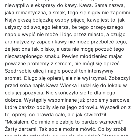
niewątpliwie ekspresy do kawy. Kawa. Sama nazwa,
jaka romantyczna, a smak, tego się nigdy nie zapomni.
Największą bolączką osoby pijącej kawę jest to, jak
usłyszy od swojego lekarza, że tego przepysznego
napoju wypić nie może i idąc przez miasto, a czując
aromatyczny zapach kawy nie może przeboleć tego,
że jest ona tak blisko, a usta nie mogą poczuć tego
niezastąpionego smaku. Pewien młodzieniec mając
poważne problemy z sercem, nie mógł się oprzeć.
Szedł sobie ulicą i nagle poczuł ten intensywny
aromat. Długo się opierał, ale nie wytrzymał. Zobaczył
przed sobą napis Kawa Włoska i udał się do lokalu w
celu jej spożycia. Nie skończyło się to dla niego
dobrze. Wystąpiły wspominane już problemy sercowe,
które bardzo odbiły się na jego zdrowiu. Wyszedł on z
tej opresji co prawda cało, ale jak stwierdził:
"Musiałem. Co mnie nie zabije to bardzo wzmocni."
Żarty żartami. Tak sobie można mówić. Co by zrobił