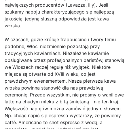
największych producentów (Lavazza, Illy). Jeśli
szukamy napoju charakteryzującego się najlepszą
jakością, jedyną słuszną odpowiedzią jest kawa
włoska.
W czasach, gdzie króluje frappuccino i twory temu
podobne, Włosi niezmiennie pozostają przy
tradycyjnych kawiarniach. Niezależne kawiarnie
obsługiwane przez profesjonalnych baristów, stanowią
we Włoszech raczej regułę niż wyjątek. Niektóre
miejsca są otwarte od XVIII wieku, co jest
prawdziwym ewenementem. Nasza pierwsza kawa
włoska powinna stanowić dla nas prawdziwą
ceremonię. Przede wszystkim, nie prośmy o waniliowe
latte na chudym mleku z bitą śmietaną - nie ten kraj.
Większość napojów można zamówić jednym słowem.
Np. chcąc napić się espresso wystarczy, że powiemy
caffè. Americano to shot espresso z wodą, a