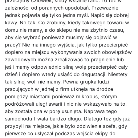
przeciętny człowiek, kiedy wstanie rano. To też w
zależności od porannych upodobań. Przeważnie
jednak pojawia się tylko jedna myśl. Napić się dobrej
kawy. No tak. Co zrobimy, kiedy takowego towaru w
domu nie mamy, a do sklepu nie ma zbytnio czasu,
aby się wybrać ponieważ musimy się pojawić w
pracy? Nie ma innego wyjścia, jak tylko przecierpieć i
dopiero na miejscu wykonywania swoich obowiązków
zawodowych można zrealizować to pragnienie lub
jeśli mamy odpowiednio silną wolę przecierpieć cały
dzień i dopiero wtedy usiąść do degustacji. Niestety
tak silnej woli nie mamy. Pewna grupka ludzi
pracujących w jednej z firm utknęła na drodze
pomiędzy miastami ponieważ mikrobus, którym
podróżowali uległ awarii i nic nie wskazywało na to,
aby została ona w porę usunięta. Naprawa tego
samochodu trwała bardzo długo. Dlatego też gdy już
przybyli na miejsce, jakie było zdziwienie szefa, gdy
pierwsze co usłyszał podczas wejścia ekipy do